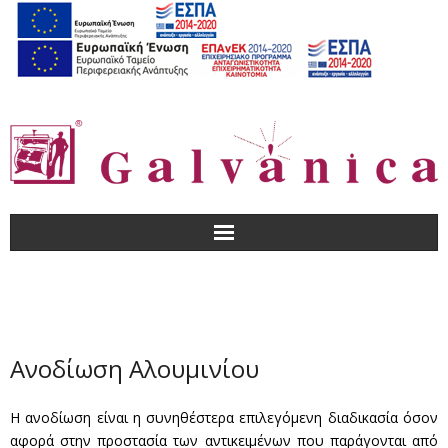
Αρχική
Εταιρεία
Ανοδίωση Αλουμινίου
Προϊόντα – Υπηρεσίες
Η ανοδίωση είναι η συνηθέστερα επιλεγόμενη διαδικασία όσον
Που θα μας βρείτε
αφορά στην προστασία των αντικειμένων που παράγονται από